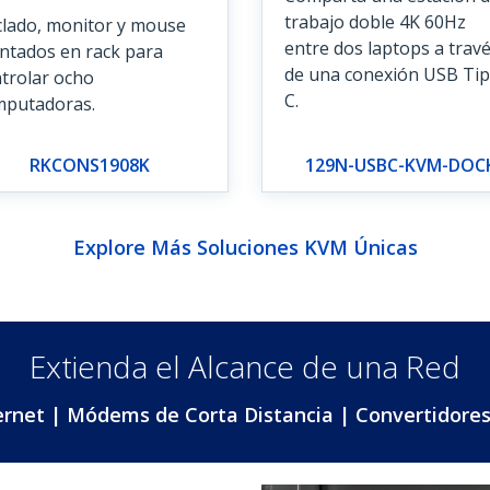
trabajo doble 4K 60Hz
lado, monitor y mouse
entre dos laptops a trav
tados en rack para
de una conexión USB Tip
trolar ocho
C.
mputadoras.
RKCONS1908K
129N-USBC-KVM-DOC
Explore Más Soluciones KVM Únicas
Extienda el Alcance de una Red
rnet | Módems de Corta Distancia | Convertidores