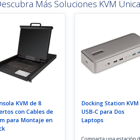
escubra Más Soluciones KVM Únic
nsola KVM de 8
Docking Station KVM
ertos con Cables de
USB-C para Dos
8m para Montaje en
Laptops
ck
Comparta una estación 