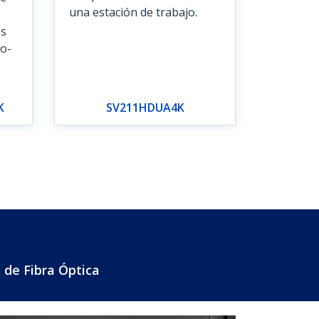
una estación de trabajo.
és
o-
K
SV211HDUA4K
 de Fibra Óptica