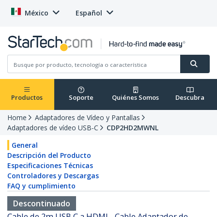
México
Español
Productos
Soporte
Quiénes Somos
Descubra
Home
Adaptadores de Vídeo y Pantallas
Adaptadores de vídeo USB-C
CDP2HD2MWNL
General
Descripción del Producto
Especificaciones Técnicas
Controladores y Descargas
FAQ y cumplimiento
Descontinuado
Cable de 2m USB C a HDMI - Cable Adaptador de