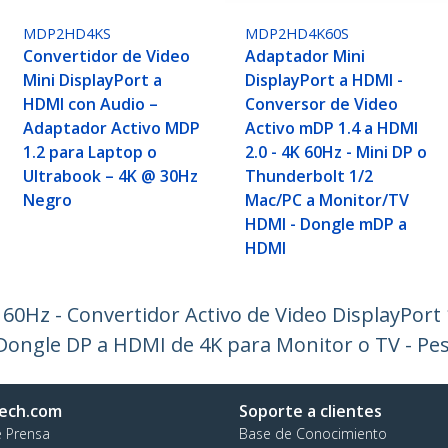
MDP2HD4KS
MDP2HD4K60S
Convertidor de Video
Adaptador Mini
Mini DisplayPort a
DisplayPort a HDMI -
HDMI con Audio –
Conversor de Video
Adaptador Activo MDP
Activo mDP 1.4 a HDMI
1.2 para Laptop o
2.0 - 4K 60Hz - Mini DP o
Ultrabook – 4K @ 30Hz
Thunderbolt 1/2
Negro
Mac/PC a Monitor/TV
HDMI - Dongle mDP a
HDMI
60Hz - Convertidor Activo de Video DisplayPort 
ongle DP a HDMI de 4K para Monitor o TV - Pes
ech.com
Soporte a clientes
e Prensa
Base de Conocimiento