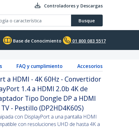
Controladores y Descargas
Busque
Base de Conocimiento
01 800 083 5517
s
FAQ y cumplimiento
Accesorios
t a HDMI - 4K 60Hz - Convertidor
layPort 1.4 a HDMI 2.0b 4K de
aptador Tipo Dongle DP a HDMI
 TV - Pestillo (DP2HD4K60S)
ipada con DisplayPort a una pantalla HDMI
mpatible con resoluciones UHD de hasta 4K a