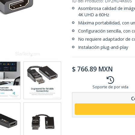
ID del Producto:
DP2HD4K60S
Asombrosa calidad de imágen
4K UHD a 60Hz
Máxima portabilidad, con un
Configuración sencilla, con 
No requiere adaptador de co
Instalación plug-and-play
$
766.89
MXN
Soporte de por vida
C