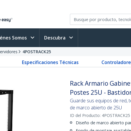
iénes Somos
Descubra
ervidores
4POSTRACK25
Especificaciones Técnicas
Controladore
Rack Armario Gabinet
Postes 25U - Bastido
Guarde sus equipos de red, t
de marco abierto de 25U
ID del Producto:
4POSTRACK25
Diseño de marco abierto par
Fondo de montaje ajustable: