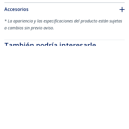
Accesorios
* La apariencia y las especificaciones del producto están sujetas
a cambios sin previo aviso.
También podría interesarle
WALLMOUNT6
Rack Soporte de
RK2236BKF