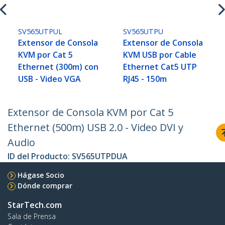
SV565UTPUL
SV565UTPU
Extensor de Consola
Extensor de Consola
KVM por Cat 5
KVM USB por Cable
Ethernet (300m) con
Ethernet Cat5 UTP
USB - Video VGA
RJ45 - 150m
Extensor de Consola KVM por Cat 5
Ethernet (500m) USB 2.0 - Video DVI y
Audio
ID del Producto:
SV565UTPDUA
Hágase Socio
Dónde comprar
StarTech.com
Sala de Prensa