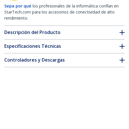
Sepa por qué
los profesionales de la informática confían en
StarTech.com para los accesorios de conectividad de alto
rendimiento.
Descripción del Producto
Especificaciones Técnicas
Controladores y Descargas
FAQ y cumplimiento
Accesorios
* La apariencia y las especificaciones del producto están sujetas
a cambios sin previo aviso.
También podría interesarle