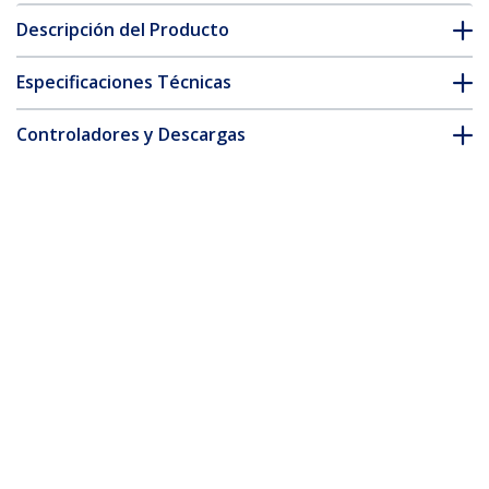
Descripción del Producto
Especificaciones Técnicas
Controladores y Descargas
FAQ y cumplimiento
* La apariencia y las especificaciones del producto están sujetas
a cambios sin previo aviso.
También podría interesarle