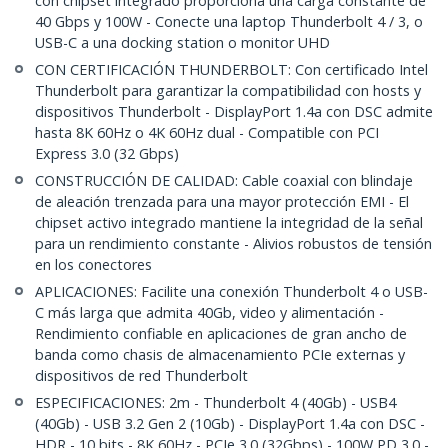
con chipset integrado proporciona una carga constante de
40 Gbps y 100W - Conecte una laptop Thunderbolt 4 / 3, o
USB-C a una docking station o monitor UHD
CON CERTIFICACIÓN THUNDERBOLT: Con certificado Intel
Thunderbolt para garantizar la compatibilidad con hosts y
dispositivos Thunderbolt - DisplayPort 1.4a con DSC admite
hasta 8K 60Hz o 4K 60Hz dual - Compatible con PCI
Express 3.0 (32 Gbps)
CONSTRUCCIÓN DE CALIDAD: Cable coaxial con blindaje
de aleación trenzada para una mayor protección EMI - El
chipset activo integrado mantiene la integridad de la señal
para un rendimiento constante - Alivios robustos de tensión
en los conectores
APLICACIONES: Facilite una conexión Thunderbolt 4 o USB-
C más larga que admita 40Gb, video y alimentación -
Rendimiento confiable en aplicaciones de gran ancho de
banda como chasis de almacenamiento PCIe externas y
dispositivos de red Thunderbolt
ESPECIFICACIONES: 2m - Thunderbolt 4 (40Gb) - USB4
(40Gb) - USB 3.2 Gen 2 (10Gb) - DisplayPort 1.4a con DSC -
HDR - 10 bits - 8K 60Hz - PCIe 3.0 (32Gbps) - 100W PD 3.0 -