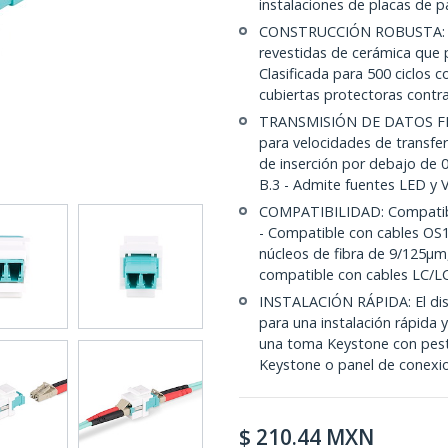
instalaciones de placas de p
CONSTRUCCIÓN ROBUSTA: Car
revestidas de cerámica que 
Clasificada para 500 ciclos 
cubiertas protectoras contra
TRANSMISIÓN DE DATOS FIAB
para velocidades de transfer
de inserción por debajo de 0
B.3 - Admite fuentes LED y 
COMPATIBILIDAD: Compatibi
- Compatible con cables 
núcleos de fibra de 9/125µ
compatible con cables LC/L
INSTALACIÓN RÁPIDA: El dis
para una instalación rápida 
una toma Keystone con pesta
Keystone o panel de conexi
$
210.44
MXN