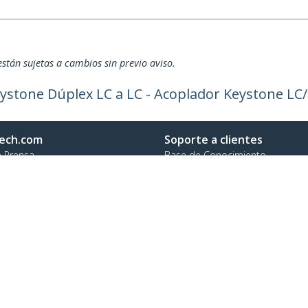
están sujetas a cambios sin previo aviso.
Keystone Dúplex LC a LC - Acoplador Keystone LC
ech.com
Soporte a clientes
e Prensa
Base de Conocimiento
tenos
Controladores y Descargas
 de nosotros
Support FAQs
os
Soporte
d y Conformidad Regulatoria
Política de Garantía
no:
(55) 4738 6253
ratuita:
01 800 083 5517