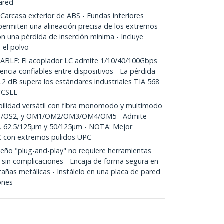
ared
casa exterior de ABS - Fundas interiores
permiten una alineación precisa de los extremos -
con una pérdida de inserción mínima - Incluye
 el polvo
LE: El acoplador LC admite 1/10/40/100Gbps
encia confiables entre dispositivos - La pérdida
.2 dB supera los estándares industriales TIA 568
VCSEL
lidad versátil con fibra monomodo y multimodo
OS1/OS2, y OM1/OM2/OM3/OM4/OM5 - Admite
m, 62.5/125µm y 50/125µm - NOTA: Mejor
C con extremos pulidos UPC
eño "plug-and-play" no requiere herramientas
y sin complicaciones - Encaja de forma segura en
ñas metálicas - Instálelo en una placa de pared
ones