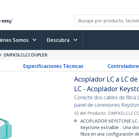
iénes Somos
Descubra
DMFKSLCLCCOUPLER
Especificaciones Técnicas
Controladore
Acoplador LC a LC de 
LC - Acoplador Keyst
Conecte dos cables de fibra L
panel de conexiones Keysto
ID del Producto:
DMFKSLCLCC
ACOPLADOR KEYSTONE LC: P
Keystone extraíble - Una dos
fibra en una configuración d