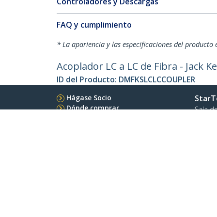
Controladores y Descargas
FAQ y cumplimiento
* La apariencia y las especificaciones del producto 
Acoplador LC a LC de Fibra - Jack 
ID del Producto:
DMFKSLCLCCOUPLER
Hágase Socio
StarT
Dónde comprar
Sala d
Contác
Acerca
Emple
Calida
Blog
StarTech.com Ltd.
4490 South Hamilton Rd
Teléfo
Groveport, Ohio 43125 U.S.A.
Línea G