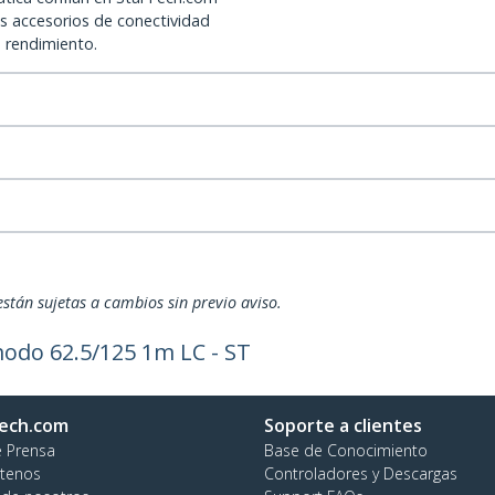
os accesorios de conectividad
o rendimiento.
están sujetas a cambios sin previo aviso.
modo 62.5/125 1m LC - ST
ech.com
Soporte a clientes
e Prensa
Base de Conocimiento
tenos
Controladores y Descargas