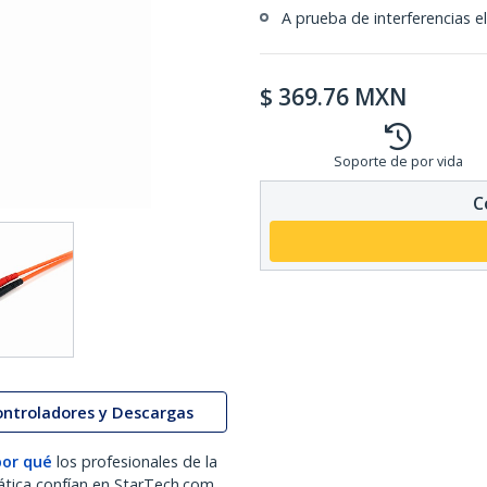
A prueba de interferencias el
$
369.76
MXN
Soporte de por vida
C
ontroladores y Descargas
por qué
los profesionales de la
ática confían en StarTech.com