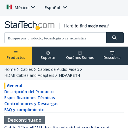
México
Español
Productos
Soporte
Quiénes Somos
Descubra
Home
Cables
Cables de Audio-Video
HDMI Cables and Adapters
HDAARET4
General
Descripción del Producto
Especificaciones Técnicas
Controladores y Descargas
FAQ y cumplimiento
Descontinuado
Cable 1.2m HDMI de alta velocidad con Ethernet -