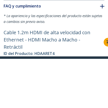
FAQ y cumplimiento
* La apariencia y las especificaciones del producto están sujetas
a cambios sin previo aviso.
Cable 1.2m HDMI de alta velocidad con
Ethernet - HDMI Macho a Macho -
Retráctil
ID del Producto:
HDAARET4
Hágase Socio
Dónde comprar
StarTech.com
Sala de Prensa
Contáctenos
Acerca de nosotros
Empleos
Calidad y Conformidad Regulatoria
Blog