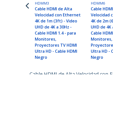
HDMM3
HDMM6
Cable HDMI de Alta
Cable HDMI
Velocidad con Ethernet
Velocidad 
4K de 1m (3ft) - Video
4K de 2m (6
UHD de 4K a 30Hz -
UHD de 4K 
Cable HDMI 1.4 - para
Cable HDMI 
Monitores,
Monitores,
Proyectores TV HDMI
Proyector
Ultra HD - Cable HDMI
Ultra HD -
Negro
Negro
Cable HDMI de Alta Velocidad con E
Monitores, Proyectores TV HDMI U
ID del Producto:
HDMM10
Hágase Socio
StarT
Dónde comprar
Sala d
Contác