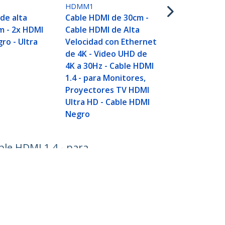
Cable HDMI 
HDMM1
Cable HDMI 
de alta
Cable HDMI de 30cm -
Velocidad c
m - 2x HDMI
Cable HDMI de Alta
de 4K - Vid
ro - Ultra
Velocidad con Ethernet
4K a 30Hz -
de 4K - Video UHD de
1.4 - para M
4K a 30Hz - Cable HDMI
Proyectore
1.4 - para Monitores,
Ultra HD - 
Proyectores TV HDMI
Negro
Ultra HD - Cable HDMI
Negro
ble HDMI 1.4 - para
Conectar