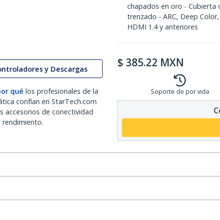
chapados en oro - Cubierta 
trenzado - ARC, Deep Color,
HDMI 1.4 y anteriores
$
385.22
MXN
ontroladores y Descargas
por qué
los profesionales de la
Soporte de por vida
ática confían en StarTech.com
C
os accesorios de conectividad
o rendimiento.