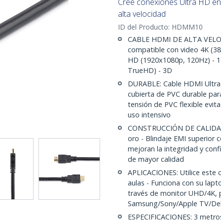
Cree conexiones Ultra HD en
alta velocidad
ID del Producto:
HDMM10
CABLE HDMI DE ALTA VELOC
compatible con video 4K (38
HD (1920x1080p, 120Hz) - 10
TrueHD) - 3D
DURABLE: Cable HDMI Ultra 
cubierta de PVC durable para 
tensión de PVC flexible evita
uso intensivo
CONSTRUCCIÓN DE CALIDAD:
oro - Blindaje EMI superior 
mejoran la integridad y confi
de mayor calidad
APLICACIONES: Utilice este c
aulas - Funciona con su lapt
través de monitor UHD/4K, p
Samsung/Sony/Apple TV/Del
ESPECIFICACIONES: 3 metros