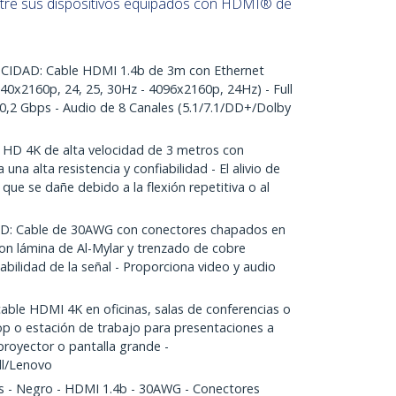
tre sus dispositivos equipados con HDMI® de
IDAD: Cable HDMI 1.4b de 3m con Ethernet
40x2160p, 24, 25, 30Hz - 4096x2160p, 24Hz) - Full
,2 Gbps - Audio de 8 Canales (5.1/7.1/DD+/Dolby
HD 4K de alta velocidad de 3 metros con
una alta resistencia y confiabilidad - El alivio de
 que se dañe debido a la flexión repetitiva o al
 Cable de 30AWG con conectores chapados en
con lámina de Al-Mylar y trenzado de cobre
abilidad de la señal - Proporciona video y audio
able HDMI 4K en oficinas, salas de conferencias o
op o estación de trabajo para presentaciones a
royector o pantalla grande -
l/Lenovo
 - Negro - HDMI 1.4b - 30AWG - Conectores