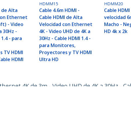
HDMM15
HDMM20
 de Alta
Cable 4.6m HDMI -
Cable HDMI 
con Ethernet
Cable HDMI de Alta
velocidad 6
ft) - Video
Velocidad con Ethernet
Macho - Neg
a 30Hz -
4K - Video UHD de 4K a
HD 4k x 2k
1.4 - para
30Hz - Cable HDMI 1.4 -
para Monitores,
es TV HDMI
Proyectores y TV HDMI
 Cable HDMI
Ultra HD
thernet 4K de 3m - Video UHD de 4K a 30Hz - Ca
ltra HD - Cable HDMI Negro
ech.com
Soporte a clientes
e Prensa
Base de Conocimiento
tenos
Controladores y Descargas