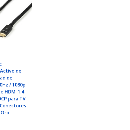
C
Activo de
dad de
30Hz / 1080p
le HDMI 1.4
CP para TV
 Conectores
 Oro