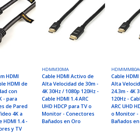
HDMM30MA
HDMIMM80A
5m HDMI
Cable HDMI Activo de
Cable HDMI 
able HDMI de
Alta Velocidad de 30m -
Alta Veloci
dad con
4K 30Hz / 1080p 120Hz -
24.3m - 4K 
 - para
Cable HDMI 1.4 ARC
120Hz - Cab
nes de Pared
UHD HDCP para TV o
ARC UHD HD
Video 4K a
Monitor - Conectores
o Monitor -
e HDMI 1.4 -
Bañados en Oro
Bañados en
ores y TV