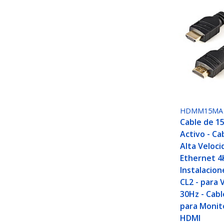
HDMM15MA
Cable de 1
Activo - C
Alta Veloci
Ethernet 4K
Instalacio
CL2 - para 
30Hz - Cabl
para Monit
HDMI