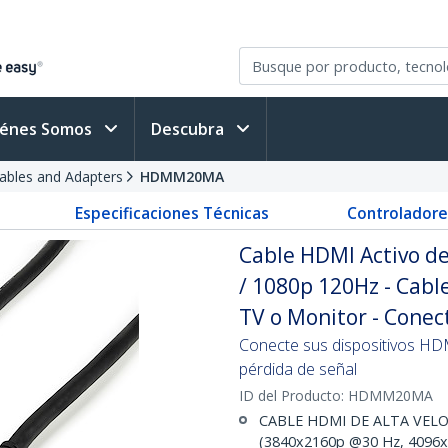
iénes Somos
Descubra
bles and Adapters
HDMM20MA
Especificaciones Técnicas
Controladore
Cable HDMI Activo de
/ 1080p 120Hz - Cab
TV o Monitor - Cone
Conecte sus dispositivos HDM
pérdida de señal
ID del Producto:
HDMM20MA
CABLE HDMI DE ALTA VELOCI
(3840x2160p @30 Hz, 4096x2