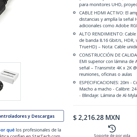
para monitores UHD, proyec
CABLE HDMI ACTIVO: El amplif
distancias y amplía la seña
adicionales como Adobe RG
ALTO RENDIMIENTO: Cable H
de banda 8.16 Gbit/s, HDR, 
TrueHD) – Nota: Cable unidir
CONSTRUCCIÓN DE CALIDAD: 
EMI superior con lámina de Al
señal – Transmite 4K x 2K @3
reuniones, oficinas o aulas
ESPECIFICACIONES: 20m - Col
Macho a macho - Calibre: 24
- Blindaje: Lámina de Al-Myla
ontroladores y Descargas
$
2,216.28
MXN
por qué
los profesionales de la
Soporte de por vida
ática confían en StarTech.com