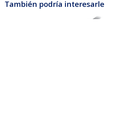
También podría interesarle
HDMM2MHS
Cable de 2m HDMI -
Cable HDMI de Alta
Velocidad con
Ethernet 4K - HDMI
UHD 4K 30Hz - Ancho
de Banda de