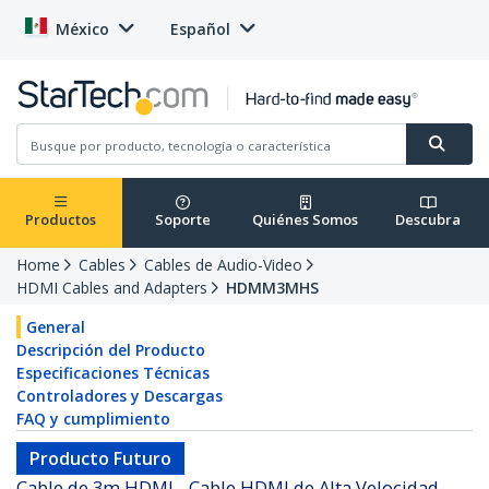
México
Español
Productos
Soporte
Quiénes Somos
Descubra
Home
Cables
Cables de Audio-Video
HDMI Cables and Adapters
HDMM3MHS
General
Descripción del Producto
Especificaciones Técnicas
Controladores y Descargas
FAQ y cumplimiento
Producto Futuro
Cable de 3m HDMI - Cable HDMI de Alta Velocidad