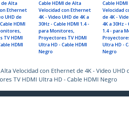
 de Alta
Cable HDMI de Alta
Cable HDMI 
con Ethernet
Velocidad con Ethernet
Velocidad c
deo UHD de
4K - Video UHD de 4K a
de 4K - Vid
- Cable HDMI
30Hz - Cable HDMI 1.4 -
4K a 30Hz -
Monitores,
para Monitores,
1.4 - para M
es TV HDMI
Proyectores TV HDMI
Proyectore
 Cable HDMI
Ultra HD - Cable HDMI
Ultra HD - 
Negro
Negro
lta Velocidad con Ethernet de 4K - Video UHD d
tores TV HDMI Ultra HD - Cable HDMI Negro
ech.com
Soporte a clientes
e Prensa
Base de Conocimiento
tenos
Controladores y Descargas
 de nosotros
Support FAQs
os
Soporte