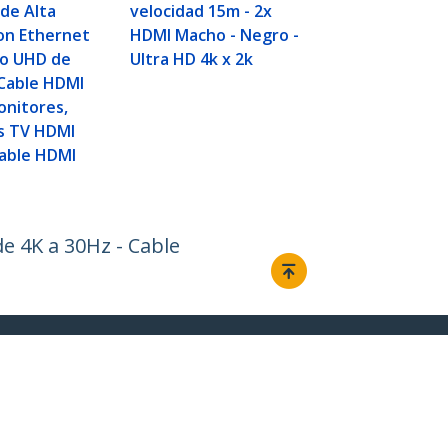
de Alta
velocidad 15m - 2x
on Ethernet
HDMI Macho - Negro -
eo UHD de
Ultra HD 4k x 2k
 Cable HDMI
onitores,
s TV HDMI
Cable HDMI
e 4K a 30Hz - Cable
Conectar