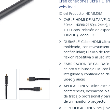
Cree conexiones Ultra HD en
Velocidad
ID del Producto:
HDMM5M
CABLE HDMI DE ALTA VELOCI
30Hz | 4096x2160p, 24Hz), 
10.2 Gbps, relación de aspe
TrueHD), video 3D
DURABLE: Cable HDMI Ultra 
moldeado) con revestimiento
confiabilidad; El alivio de t
flexión repetitiva o al uso in
FABRICACIÓN DE CALIDAD: E
en oro y el blindaje EMI con
integridad y confiabilidad d
video y audio
APLICACIONES: Utilice este c
conferencias, despachos o sa
de trabajo profesional y bar
de un monitor o proyector
ESPECIFICACIONES: 5m | Ne