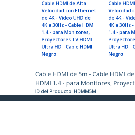
Cable HDMI de Alta
Cable HDMI
Velocidad con Ethernet
Velocidad 
de 4K - Video UHD de
de 4K - Vi
4K a 30Hz - Cable HDMI
4K a 30Hz 
1.4 - para Monitores,
1.4 - para 
Proyectores TV HDMI
Proyector
Ultra HD - Cable HDMI
Ultra HD -
Negro
Negro
Cable HDMI de 5m - Cable HDMI de A
HDMI 1.4 - para Monitores, Proyec
ID del Producto:
HDMM5M
Hágase Socio
StarT
Dónde comprar
Sala d
Contác
Acerca
Emple