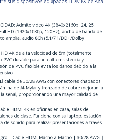
tre sus dispositivos equipados HDMI® de Alta
DAD: Admite video 4K (3840x2160p, 24, 25,
Full HD (1920x1080p, 120Hz), ancho de banda de
cto amplia, audio 8Ch (5.1/7.1/DD+/Dolby
HD 4K de alta velocidad de 5m (totalmente
 PVC durable para una alta resistencia y
ensión de PVC flexible evita los daños debido a la
tensivo
l cable de 30/28 AWG con conectores chapados
 lámina de Al-Mylar y trenzado de cobre mejoran la
e la señal, proporcionando una mayor calidad de
able HDMI 4K en oficinas en casa, salas de
lones de clase. Funciona con su laptop, estación
ra de sonido para realizar presentaciones a través
gro | Cable HDMI Macho a Macho | 30/28 AWG |