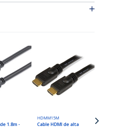
HDMM10M
Cable HDMI 
velocidad 10
HDMI Macho 
Ultra HD 4k 
HDMM15M
de 1.8m -
Cable HDMI de alta