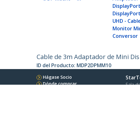
DisplayPort
DisplayPort
UHD - Cabl
Monitor Min
Conversor
Cable de 3m Adaptador de Mini Dis
ID del Producto:
MDP2DPMM10
Hágase Socio
StarT
Dónde comprar
Sala d
Contác
Acerca
Emple
Calida
Blog
StarTech.com Ltd.