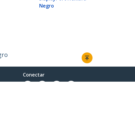
Negro
gro
Conectar