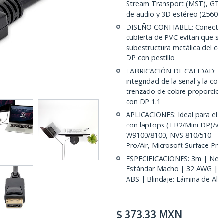
Stream Transport (MST), GTC
de audio y 3D estéreo (256
DISEÑO CONFIABLE: Conector
cubierta de PVC evitan que s
subestructura metálica del 
DP con pestillo
FABRICACIÓN DE CALIDAD: C
integridad de la señal y la c
trenzado de cobre proporcio
con DP 1.1
APLICACIONES: Ideal para el 
con laptops (TB2/Mini-DP)/w
W9100/8100, NVS 810/510 -
Pro/Air, Microsoft Surface P
ESPECIFICACIONES: 3m | Neg
Estándar Macho | 32 AWG | 
ABS | Blindaje: Lámina de A
$
373.33
MXN