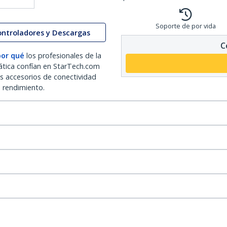
Soporte de por vida
ontroladores y Descargas
C
por qué
los profesionales de la
ática confían en StarTech.com
os accesorios de conectividad
o rendimiento.