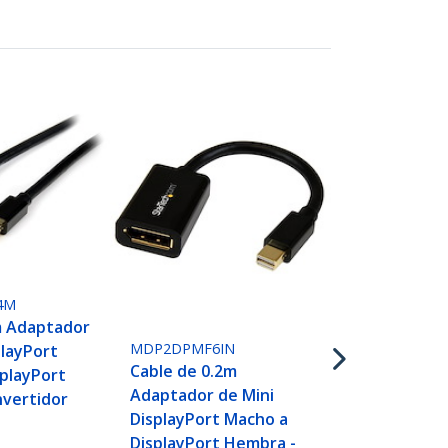
DP2MDPMF6I
Cable de 15
Adaptador D
Macho a Min
4M
DisplayPort
m Adaptador
Convertidor
MDP2DPMF6IN
playPort
Cable de 0.2m
playPort
Adaptador de Mini
nvertidor
DisplayPort Macho a
DisplayPort Hembra -