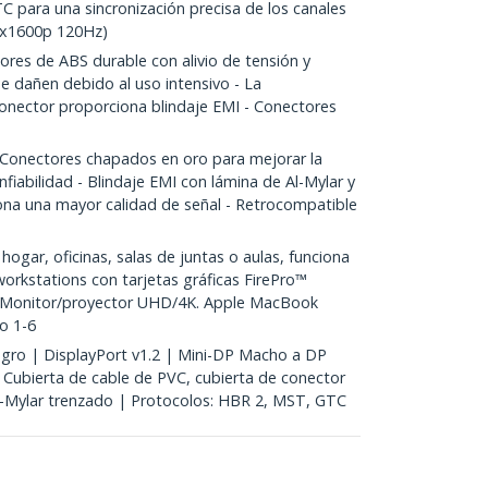
 para una sincronización precisa de los canales
0x1600p 120Hz)
es de ABS durable con alivio de tensión y
e dañen debido al uso intensivo - La
conector proporciona blindaje EMI - Conectores
onectores chapados en oro para mejorar la
onfiabilidad - Blindaje EMI con lámina de Al-Mylar y
na una mayor calidad de señal - Retrocompatible
hogar, oficinas, salas de juntas o aulas, funciona
orkstations con tarjetas gráficas FirePro™
 Monitor/proyector UHD/4K. Apple MacBook
ro 1-6
ro | DisplayPort v1.2 | Mini-DP Macho a DP
Cubierta de cable de PVC, cubierta de conector
l-Mylar trenzado | Protocolos: HBR 2, MST, GTC