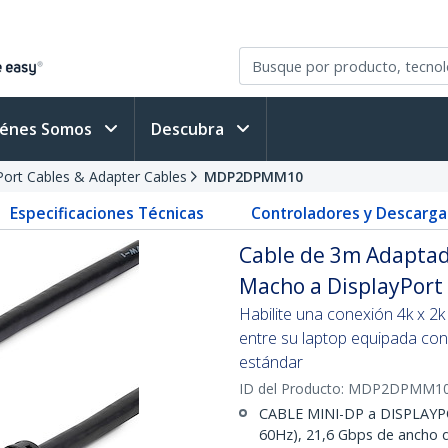
iénes Somos
Descubra
Port Cables & Adapter Cables
MDP2DPMM10
Especificaciones Técnicas
Controladores y Descarga
Cable de 3m Adaptado
Macho a DisplayPort
Habilite una conexión 4k x 2
entre su laptop equipada con
estándar
ID del Producto:
MDP2DPMM1
CABLE MINI-DP a DISPLAYPO
60Hz), 21,6 Gbps de ancho d