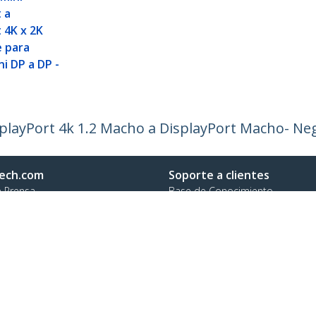
 a
 4K x 2K
e para
i DP a DP -
playPort 4k 1.2 Macho a DisplayPort Macho- Ne
ech.com
Soporte a clientes
e Prensa
Base de Conocimiento
tenos
Controladores y Descargas
 de nosotros
Support FAQs
os
Soporte
d y Conformidad Regulatoria
Política de Garantía