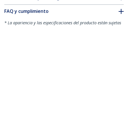
FAQ y cumplimiento
* La apariencia y las especificaciones del producto están sujetas
a cambios sin previo aviso.
También podría interesarle
N6PAT6INBKS
N6PAT6INGRS
Cable Cat6 de 15 cm -
Cable Cat6 de 15 cm -
Delgado - con
Delgado - con
Conectores RJ45 sin
Conectores RJ45 sin
Enganches - Negro
Enganches - Gris