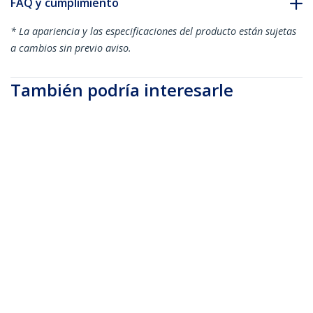
FAQ y cumplimiento
* La apariencia y las especificaciones del producto están sujetas
a cambios sin previo aviso.
También podría interesarle
PXT101_10
PXT10125
Cable de 3m de
Cable de 7.6m de
Alimentación de
Alimentación de