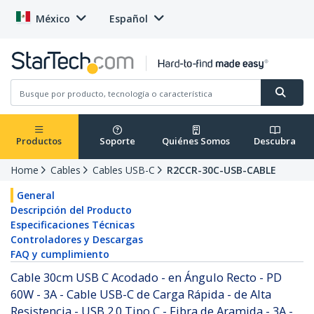
México
Español
Productos
Soporte
Quiénes Somos
Descubra
Home
Cables
Cables USB-C
R2CCR-30C-USB-CABLE
General
Descripción del Producto
Especificaciones Técnicas
Controladores y Descargas
FAQ y cumplimiento
Cable 30cm USB C Acodado - en Ángulo Recto - PD
60W - 3A - Cable USB-C de Carga Rápida - de Alta
Resistencia - USB 2.0 Tipo C - Fibra de Aramida - 3A -