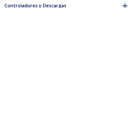
Controladores y Descargas
FAQ y cumplimiento
* La apariencia y las especificaciones del producto están sujetas
a cambios sin previo aviso.
También podría interesarle