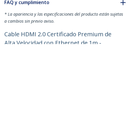
FAQ y cumplimiento
* La apariencia y las especificaciones del producto están sujetas
a cambios sin previo aviso.
Cable HDMI 2.0 Certificado Premium de
Alta Velocidad con Ethernet de 1m -
Delgado - UHD 4K 60Hz - con Fibra de
Aramida - HDMI 2.0 - TPE - para
Monitores y TV - Blanco
ID del Producto:
RHDMM1MPW
Hágase Socio
Dónde comprar
StarTech.com
Sala de Prensa
Contáctenos
Acerca de nosotros
Empleos