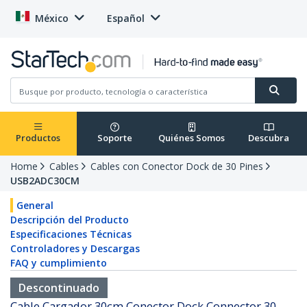
México
Español
Productos
Soporte
Quiénes Somos
Descubra
Home
Cables
Cables con Conector Dock de 30 Pines
USB2ADC30CM
General
Descripción del Producto
Especificaciones Técnicas
Controladores y Descargas
FAQ y cumplimiento
Descontinuado
Cable Cargador 30cm Conector Dock Connector 30