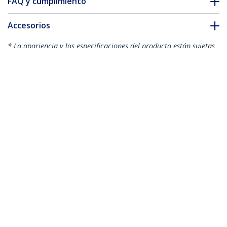
FAQ y cumplimiento
Accesorios
* La apariencia y las especificaciones del producto están sujetas
a cambios sin previo aviso.
También podría interesarle
USB2HAB50AC
Cable 15m USB B
Macho a USB A Macho
USB2HAB65AC
Activo Amplificado
Cable Activo USB 2.0
USB 2.0 - Impresora
A a B de 20m - Cable