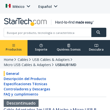
México
Español
Productos
Soporte
Quiénes Somos
Descubra
Home
Cables
USB Cables & Adapters
Micro USB Cables & Adapters
USBAUB1MD
General
Descripción del Producto
Especificaciones Técnicas
Controladores y Descargas
FAQ y cumplimiento
Descontinuado
Cable Adaptador 1m USB A Macho a Micro USB B