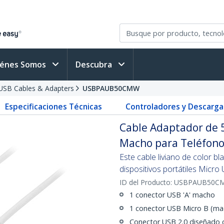
iénes Somos
Descubra
USB Cables & Adapters
USBPAUB50CMW
Especificaciones Técnicas
Controladores y Descarga
Cable Adaptador de 
Macho para Teléfono 
Este cable liviano de color b
dispositivos portátiles Micro
ID del Producto:
USBPAUB50C
1 conector USB 'A' macho
1 conector USB Micro B (ma
Conector USB 2.0 diseñado c