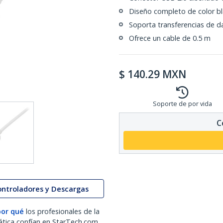
Diseño completo de color b
Soporta transferencias de d
Ofrece un cable de 0.5 m
$
140.29
MXN
Soporte de por vida
C
ontroladores y Descargas
por qué
los profesionales de la
ática confían en StarTech.com