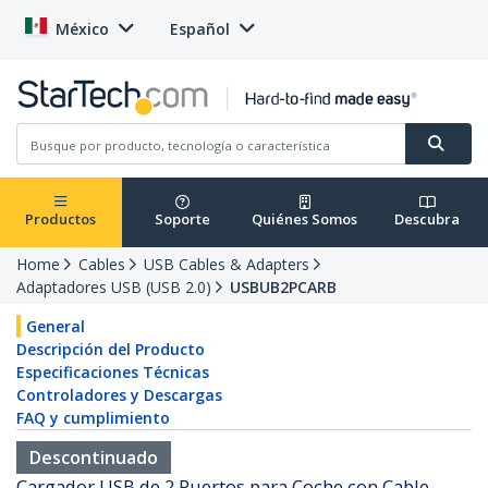
México
Español
Productos
Soporte
Quiénes Somos
Descubra
Home
Cables
USB Cables & Adapters
Adaptadores USB (USB 2.0)
USBUB2PCARB
General
Descripción del Producto
Especificaciones Técnicas
Controladores y Descargas
FAQ y cumplimiento
Descontinuado
Cargador USB de 2 Puertos para Coche con Cable