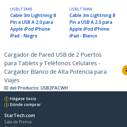
USBLT3MB
USBLT3MW
Cable 3m Lightning 8
Cable 3m Lightning 8
Pin a USB A 2.0 para
Pin a USB A 2.0 para
Apple iPod iPhone
Apple iPod iPhone
iPad - Negro
iPad - Blanco
Cargador de Pared USB de 2 Puertos
para Tablets y Teléfonos Celulares -
Cargador Blanco de Alta Potencia para
Viajes
ID del Producto:
USB2PACWH
Hágase Socio
Dónde comprar
StarTech.com
Sala de Prensa