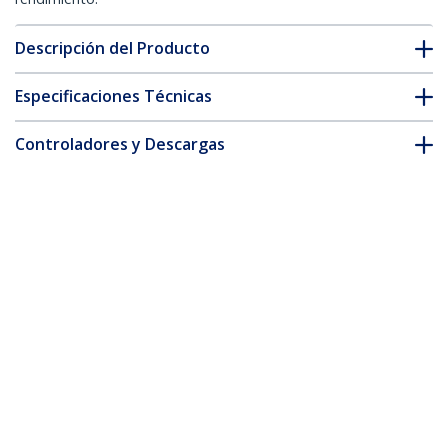
Descripción del Producto
Especificaciones Técnicas
Controladores y Descargas
FAQ y cumplimiento
Accesorios
* La apariencia y las especificaciones del producto están sujetas
a cambios sin previo aviso.
También podría interesarle