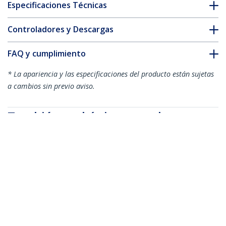
Especificaciones Técnicas
Controladores y Descargas
FAQ y cumplimiento
* La apariencia y las especificaciones del producto están sujetas
a cambios sin previo aviso.
También podría interesarle
PEX2M2
Tarjeta Controladora
M.2 PCI Express para
PEXM2SAT3422
2 SSD
Tarjeta PCI Express
Controladora de 2x