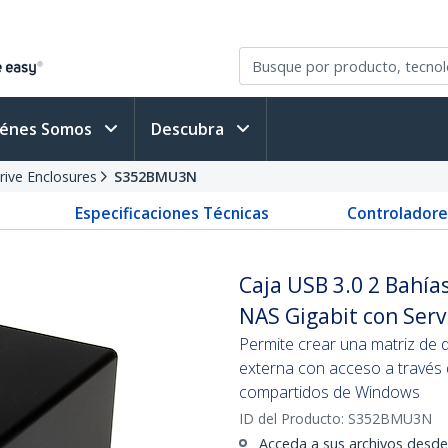
iénes Somos
Descubra
rive Enclosures
S352BMU3N
Especificaciones Técnicas
Controladore
Caja USB 3.0 2 Bahía
NAS Gigabit con Ser
Permite crear una matriz de
externa con acceso a través
compartidos de Windows
ID del Producto:
S352BMU3N
Acceda a sus archivos desde