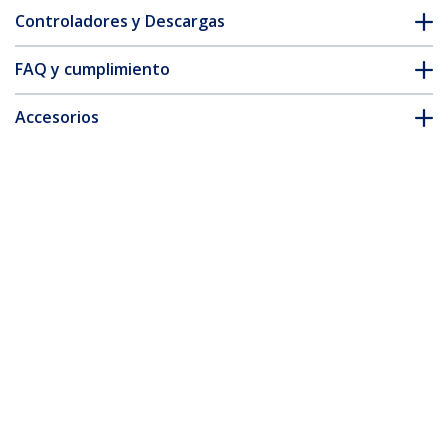
Controladores y Descargas
FAQ y cumplimiento
Accesorios
* La apariencia y las especificaciones del producto están sujetas
a cambios sin previo aviso.
También podría interesarle
SAT3510U2V
Gabinete de Disco
Duro HDD de 3.5"