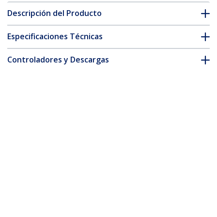
Descripción del Producto
Especificaciones Técnicas
Controladores y Descargas
FAQ y cumplimiento
Accesorios
* La apariencia y las especificaciones del producto están sujetas
a cambios sin previo aviso.
También podría interesarle