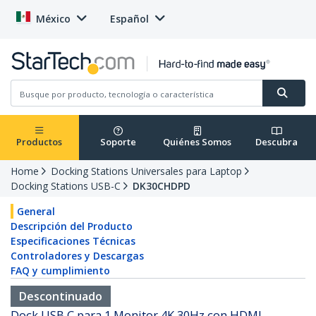
México
Español
Productos
Soporte
Quiénes Somos
Descubra
Home
Docking Stations Universales para Laptop
Docking Stations USB-C
DK30CHDPD
General
Descripción del Producto
Especificaciones Técnicas
Controladores y Descargas
FAQ y cumplimiento
Descontinuado
Dock USB C para 1 Monitor 4K 30Hz con HDMI -