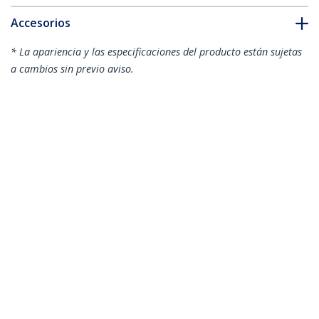
Accesorios
* La apariencia y las especificaciones del producto están sujetas
a cambios sin previo aviso.
Módulo SFP Compatible con Cisco
Meraki MA-SFP-1GB-LX10 - 1000BASE-LX
- Monomodo 1GbE - SFP Ethernet
Gigabit 1Gb - LC 10km - 1310nm - Cisco
Meraki MS225, MX400, MS250 DDM
ID del Producto:
MASFP1GBLX10
Hágase Socio
Dónde comprar
StarTech.com
Sala de Prensa
Contáctenos