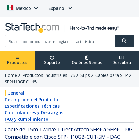
México
Español
Productos
Soporte
Quiénes Somos
Descubra
Home
Productos Industriales E/S
SFps
Cables para SFP
SFPH10GBCU15
General
Descripción del Producto
Especificaciones Técnicas
Controladores y Descargas
FAQ y cumplimiento
Cable de 1.5m Twinax Direct Attach SFP+ a SFP+ - 10G
Compatible con Cisco SFP-H10GB-CU1-5M - DAC