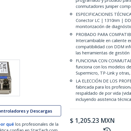
programado y probado para 
conmutadores Juniper compat
ESPECIFICACIONES TÉCNICA
Conector LC | 1310nm | DDM
monitorización de diagnóstic
PROBADO PARA COMPATIBI
Intercambiable en caliente e
compatibilidad con DDM info
las herramientas de gestió
FUNCIONA CON CONMUTAD
funciona con los modelos de
Supermicro, TP-Link y otras
LA ELECCIÓN DE LOS PROFE
fabricada para los profesio
respaldado de por vida (vida
incluyendo asistencia técnica
ontroladores y Descargas
$
1,205.23
MXN
por qué
los profesionales de la
ática confían en StarTech.com