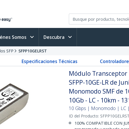
iénes Somos
Descubra
los SFP
SFPP10GELRST
Especificaciones Técnicas
Controladore
Módulo Transceptor 
SFPP-10GE-LR de Juni
Monomodo SMF de 10G
10Gb - LC - 10km - 
10 Gbps | Monomodo | LC | 
ID del Producto:
SFPP10GELRS
100% COMPATIBLE CON JUNI