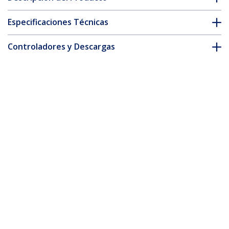
Especificaciones Técnicas
Controladores y Descargas
FAQ y cumplimiento
* La apariencia y las especificaciones del producto están sujetas
a cambios sin previo aviso.
También podría interesarle
ST2000SPEXI
ST1000SPEX2