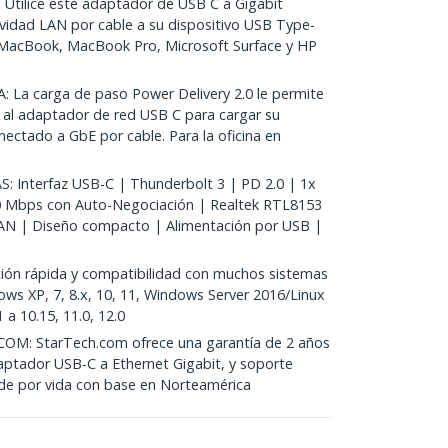
ilice este adaptador de USB C a Gigabit
ividad LAN por cable a su dispositivo USB Type-
MacBook, MacBook Pro, Microsoft Surface y HP
a carga de paso Power Delivery 2.0 le permite
al adaptador de red USB C para cargar su
nectado a GbE por cable. Para la oficina en
 Interfaz USB-C | Thunderbolt 3 | PD 2.0 | 1x
0 Mbps con Auto-Negociación | Realtek RTL8153
AN | Diseño compacto | Alimentación por USB |
ón rápida y compatibilidad con muchos sistemas
ows XP, 7, 8.x, 10, 11, Windows Server 2016/Linux
a 10.15, 11.0, 12.0
M: StarTech.com ofrece una garantía de 2 años
aptador USB-C a Ethernet Gigabit, y soporte
o de por vida con base en Norteamérica