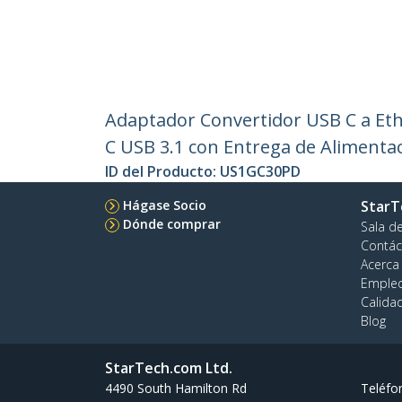
Adaptador Convertidor USB C a Eth
C USB 3.1 con Entrega de Alimenta
ID del Producto:
US1GC30PD
Hágase Socio
StarT
Dónde comprar
Sala d
Contác
Acerca
Emple
Calida
Blog
StarTech.com Ltd.
4490 South Hamilton Rd
Teléfo