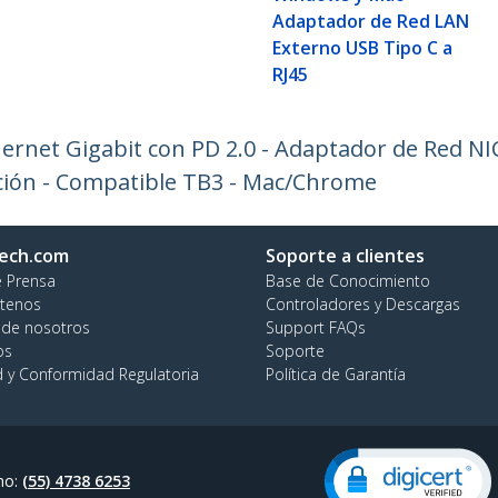
Adaptador de Red LAN
Externo USB Tipo C a
RJ45
ernet Gigabit con PD 2.0 - Adaptador de Red N
ción - Compatible TB3 - Mac/Chrome
ech.com
Soporte a clientes
e Prensa
Base de Conocimiento
tenos
Controladores y Descargas
 de nosotros
Support FAQs
os
Soporte
d y Conformidad Regulatoria
Política de Garantía
no:
(55) 4738 6253