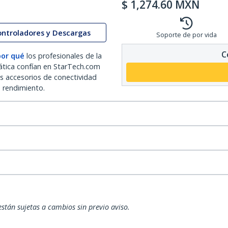
$
1,274.60
MXN
ontroladores y Descargas
Soporte de por vida
C
por qué
los profesionales de la
ática confían en StarTech.com
os accesorios de conectividad
o rendimiento.
están sujetas a cambios sin previo aviso.