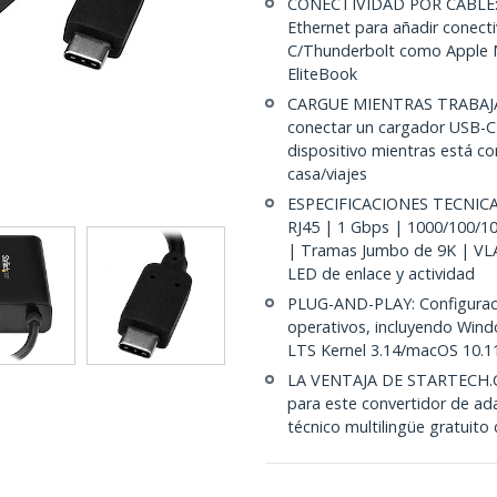
CONECTIVIDAD POR CABLE: Ut
Ethernet para añadir conect
C/Thunderbolt como Apple 
EliteBook
CARGUE MIENTRAS TRABAJA: L
conectar un cargador USB-C 
dispositivo mientras está co
casa/viajes
ESPECIFICACIONES TECNICAS:
RJ45 | 1 Gbps | 1000/100/1
| Tramas Jumbo de 9K | VL
LED de enlace y actividad
PLUG-AND-PLAY: Configuraci
operativos, incluyendo Wind
LTS Kernel 3.14/macOS 10.11 
LA VENTAJA DE STARTECH.CO
para este convertidor de ad
técnico multilingüe gratuit