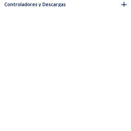
Controladores y Descargas
FAQ y cumplimiento
Accesorios
* La apariencia y las especificaciones del producto están sujetas
a cambios sin previo aviso.
También podría interesarle
ARMPIVOT
Soporte para Un
ARMUNONB
Monitor - de Altura
Brazo para un
Ajustable - de Acero
Monitor - Base para