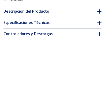
Descripción del Producto
Especificaciones Técnicas
Controladores y Descargas
FAQ y cumplimiento
Accesorios
* La apariencia y las especificaciones del producto están sujetas
a cambios sin previo aviso.
También podría interesarle