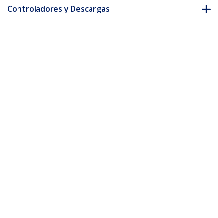
Controladores y Descargas
FAQ y cumplimiento
* La apariencia y las especificaciones del producto están sujetas
a cambios sin previo aviso.
También podría interesarle