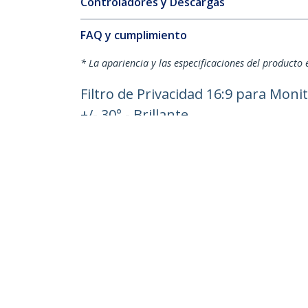
Controladores y Descargas
FAQ y cumplimiento
* La apariencia y las especificaciones del producto 
Filtro de Privacidad 16:9 para Monit
+/- 30° - Brillante
ID del Producto:
2769A-PRIVACY-SCREEN
Hágase Socio
StarT
Dónde comprar
Sala d
Contác
Acerca
Emple
Calida
Blog
StarTech.com Ltd.
4490 South Hamilton Rd
Teléfo