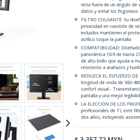
vista fuera de un ángulo de 
datos y evitar los fisgoneos
FILTRO COLGANTE: Su diseño
privacidad en cuestión de s
incluidos mantienen el protec
acrílico toque la pantalla
COMPATIBILIDAD: Diseñado 
panorámica 16:9 de hasta 2
de alto brillo que ayuda a m
resistente a arañazos y huell
REDUZCA EL ESFUERZO DE LOS
longitud de onda de 380-48
confort visual - Transmitanc
pantalla y una mejor legibili
LA ELECCIÓN DE LOS PROFES
profesionales de TI, este fi
dos años, incluyendo asisten
$
3,357.72
MXN