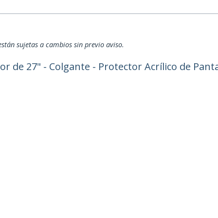
están sujetas a cambios sin previo aviso.
or de 27" - Colgante - Protector Acrílico de Pant
ech.com
Soporte a clientes
e Prensa
Base de Conocimiento
tenos
Controladores y Descargas
 de nosotros
Support FAQs
os
Soporte
d y Conformidad Regulatoria
Política de Garantía
no:
(55) 4738 6253