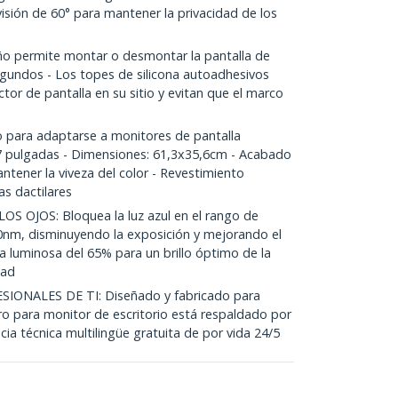
visión de 60° para mantener la privacidad de los
 permite montar o desmontar la pantalla de
egundos - Los topes de silicona autoadhesivos
tor de pantalla en su sitio y evitan que el marco
para adaptarse a monitores de pantalla
7 pulgadas - Dimensiones: 61,3x35,6cm - Acabado
antener la viveza del color - Revestimiento
as dactilares
 OJOS: Bloquea la luz azul en el rango de
0nm, disminuyendo la exposición y mejorando el
ia luminosa del 65% para un brillo óptimo de la
dad
IONALES DE TI: Diseñado y fabricado para
ltro para monitor de escritorio está respaldado por
cia técnica multilingüe gratuita de por vida 24/5