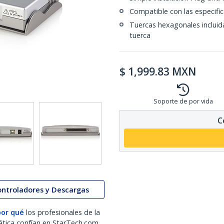
Compatible con las especifi
Tuercas hexagonales incluida
tuerca
$
1,999.83
MXN
Soporte de por vida
C
ontroladores y Descargas
por qué
los profesionales de la
ática confían en StarTech.com