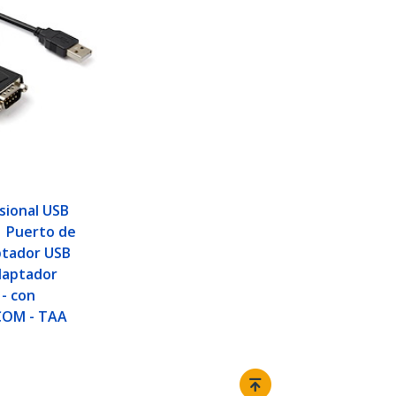
sional USB
 1 Puerto de
ptador USB
daptador
 - con
COM - TAA