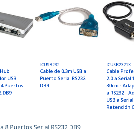
ICUSB232
ICUSB2321X
 Hub
Cable de 0.3m USB a
Cable Profe
dor USB
Puerto Serial RS232
2.0 a Serial
 4 Puertos
DB9
30cm - Ada
2 DB9
a RS232 - A
USB a Serial
Retención 
 8 Puertos Serial RS232 DB9