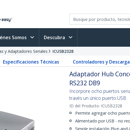
iénes Somos
Descubra
as y Adaptadores Seriales
ICUSB2328
Especificaciones Técnicas
Controladores y Descarga
Adaptador Hub Conce
RS232 DB9
Incorpore ocho puertos seria
través un único puerto USB
ID del Producto:
ICUSB2328
Permite agregar ocho puerto
Alimentado por USB - no re
Simple instalación Plug-and-