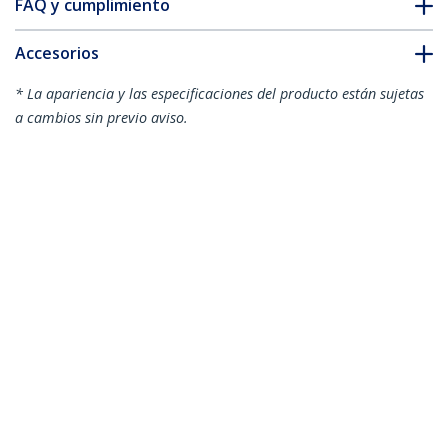
FAQ y cumplimiento
Accesorios
* La apariencia y las especificaciones del producto están sujetas
a cambios sin previo aviso.
También podría interesarle
PEXUSB311EI
PEXUSB3S7
Tarjeta PCI Express
Adaptador tarjeta
de 2 Puertos USB 3.2
PCI Express de 7
Gen 2 (10Gbps) USB-
puertos USB 3.0
A 1x Externo y 1x
(5Gbps) con perfil