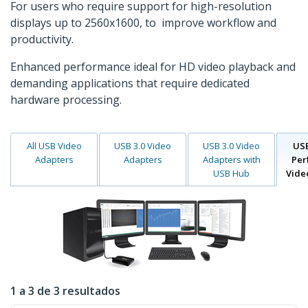
For users who require support for high-resolution
displays up to 2560x1600, to improve workflow and
productivity.
Enhanced performance ideal for HD video playback and
demanding applications that require dedicated
hardware processing.
All USB Video
USB 3.0 Video
USB 3.0 Video
USB
Adapters
Adapters
Adapters with
Per
USB Hub
Vide
1 a 3 de 3 resultados