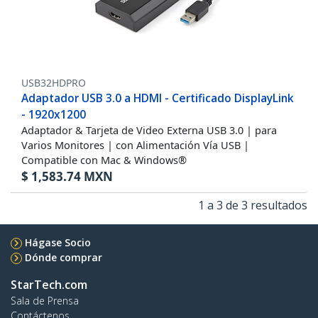
USB32HDPRO
Adaptador USB 3.0 a HDMI - Certificado DisplayLink
- 1920x1200
Adaptador & Tarjeta de Video Externa USB 3.0 | para
Varios Monitores | con Alimentación Vía USB |
Compatible con Mac & Windows®
$
1,583.74
MXN
1 a 3 de 3 resultados
Hágase Socio
Dónde comprar
StarTech.com
Sala de Prensa
Contáctenos