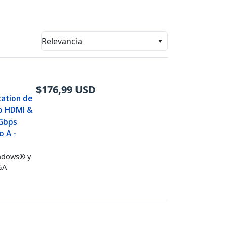
Relevancia
$
176,99
USD
tation de
eo HDMI &
5Gbps
o A -
indows® y
GA