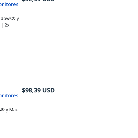
onitores
indows® y
 | 2x
$
98,39
USD
onitores
ws® y Mac