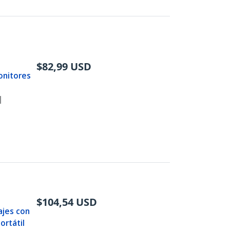
$
82,99
USD
onitores
|
$
104,54
USD
ajes con
ortátil