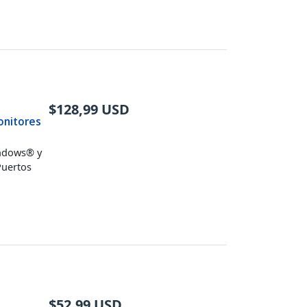
$
128,99
USD
onitores
indows® y
Puertos
$
52,99
USD