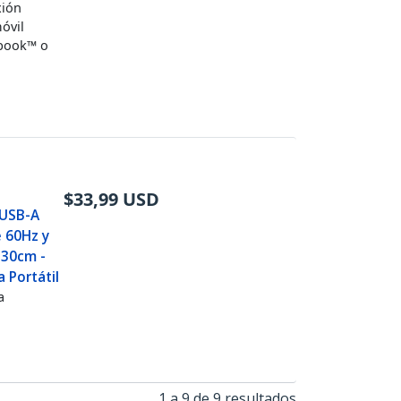
xión
óvil
abook™ o
$
33,99
USD
 USB-A
e 60Hz y
 30cm -
 Portátil
a
1 a 9 de 9 resultados