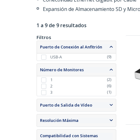
Expansión de Almacenamiento SD y Micr
1 a 9 de 9 resultados
Filtros
Puerto de Conexión al Anfitrión
(
9
)
USB-A
Número de Monitores
(
2
)
1
(
6
)
2
(
1
)
3
Puerto de Salida de Vídeo
Resolución Máxima
Compatibilidad con Sistemas