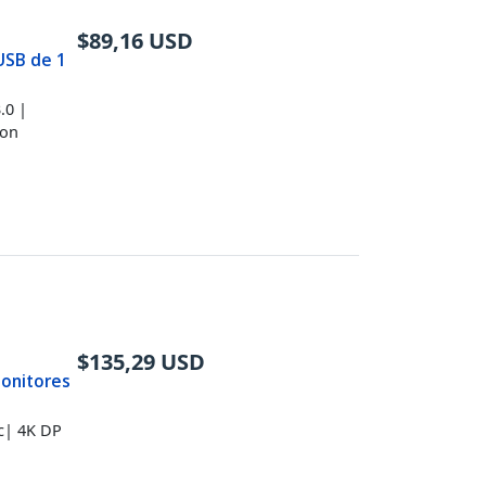
$
89,16
USD
USB de 1
.0 |
con
$
135,29
USD
Monitores
c| 4K DP