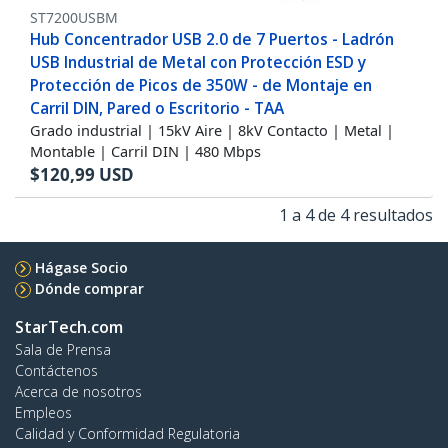
ST7200USBM
Hub Concentrador USB 2.0 de 7 Puertos - Ladrón
USB Industrial de Metal con Protección ESD y
Protección de Picos de 350W - de Montaje en
Carril DIN, Pared o Escritorio - TAA
Grado industrial | 15kV Aire | 8kV Contacto | Metal |
Montable | Carril DIN | 480 Mbps
$
120,99
USD
1 a 4 de 4 resultados
Hágase Socio
Dónde comprar
StarTech.com
Sala de Prensa
Contáctenos
Acerca de nosotros
Empleos
Calidad y Conformidad Regulatoria