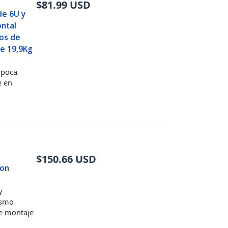
$
81.99
USD
de 6U y
ontal
pos de
de 19,9Kg
e poca
e en
$
150.66
USD
con
y
ismo
e montaje