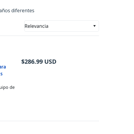
maños diferentes
Relevancia
$
286.99
USD
ara
as
quipo de