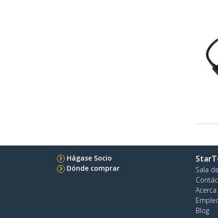
Hágase Socio
StarT
Dónde comprar
Sala d
Contác
Acerca
Emple
Blog