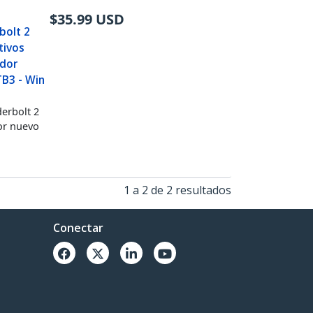
$
35.99
USD
bolt 2
tivos
idor
TB3 - Win
derbolt 2
or nuevo
1 a 2 de 2 resultados
Conectar