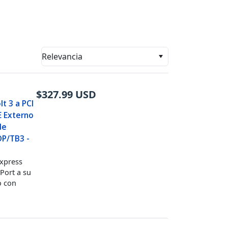
Relevancia
$
327.99
USD
t 3 a PCI
E Externo
de
DP/TB3 -
Express
Port a su
o con