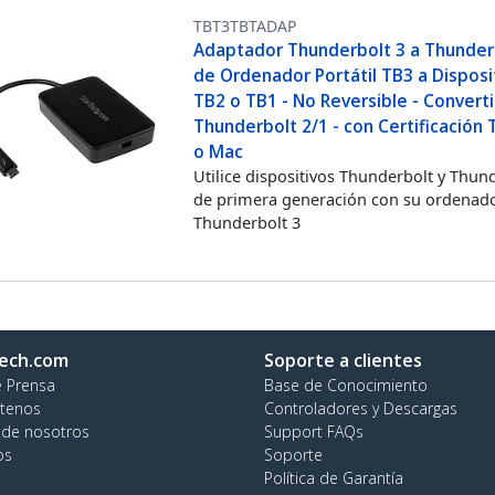
TBT3TBTADAP
Adaptador Thunderbolt 3 a Thunder
de Ordenador Portátil TB3 a Disposi
TB2 o TB1 - No Reversible - Convert
Thunderbolt 2/1 - con Certificación 
o Mac
Utilice dispositivos Thunderbolt y Thun
de primera generación con su ordenad
Thunderbolt 3
ech.com
Soporte a clientes
e Prensa
Base de Conocimiento
tenos
Controladores y Descargas
 de nosotros
Support FAQs
os
Soporte
Política de Garantía