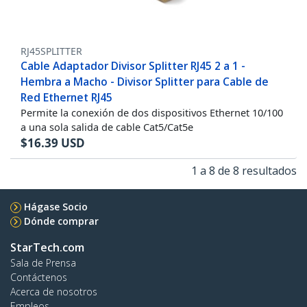
RJ45SPLITTER
Cable Adaptador Divisor Splitter RJ45 2 a 1 -
Hembra a Macho - Divisor Splitter para Cable de
Red Ethernet RJ45
Permite la conexión de dos dispositivos Ethernet 10/100
a una sola salida de cable Cat5/Cat5e
$
16.39
USD
1 a 8 de 8 resultados
Hágase Socio
Dónde comprar
StarTech.com
Sala de Prensa
Contáctenos
Acerca de nosotros
Empleos